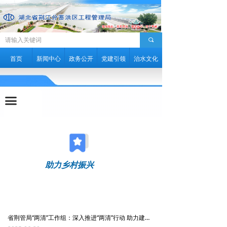
安全生产
文明创建
끠
助力乡村振兴
首页
新闻中心
政务公开
党建引领
治水文化
一下三民
끀
荆管简报
助力乡村振兴
省荆管局“两清”工作组：深入推进“两清”行动 助力建设“和美乡村”