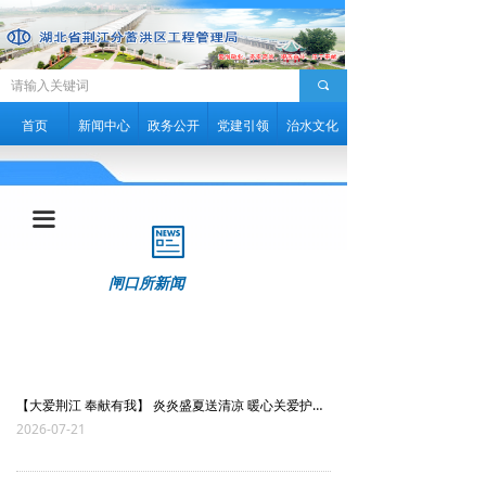
끠
首页
新闻中心
政务公开
党建引领
治水文化
끀
闸口所新闻
【大爱荆江 奉献有我】 炎炎盛夏送清凉 暖心关爱护夕阳
2026-07-21