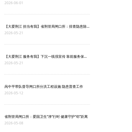
2026-06-01
【大爱荆江 担当有我】省荆管局闸口所：排查隐患除风险 筑牢安全防护网
2026-05-21
【大爱荆江 服务有我】下沉一线强宣传 靠前服务保安澜——闸口所开展分洪转移安置知识宣讲
2026-05-21
呙中平带队督导闸口所分洪工程设施 隐患普查工作
2026-05-12
省荆管局闸口所：爱国卫生“净”行时 健康守护“邻”距离
2026-05-08