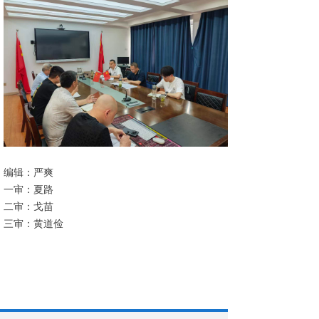
编辑：严爽
一审：夏路
二审：戈苗
三审：黄道俭