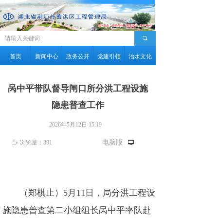
끠
首页
新闻中心
政务公开
党建引领
治水文化
呙中平带队督导闸口所分洪工程设施
隐患普查工作
2026年5月12日
15:19
电脑版
ꄘ
浏览量：
391
넡
（郑棋止）5月11日，局分洪工程设
施隐患普查第二小组组长呙中平率队赴