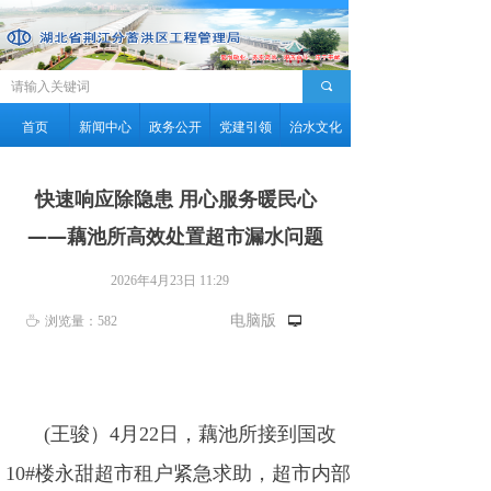
끠
首页
新闻中心
政务公开
党建引领
治水文化
快速响应除隐患 用心服务暖民心
——藕池所高效处置超市漏水问题
2026年4月23日
11:29
电脑版
ꄘ
浏览量：
582
넡
(王骏）4月22日，藕池所接到国改
10#楼永甜超市租户紧急求助，超市内部