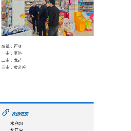
编辑：严爽
一审：夏路
二审：戈苗
三审：黄道俭
友情链接
水利部
长江委