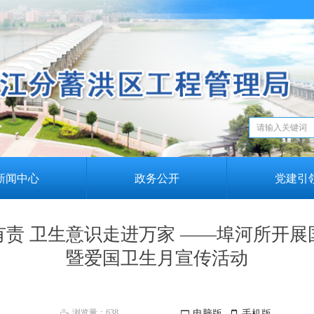
新闻中心
政务公开
党建引
有责 卫生意识走进万家 ——埠河所开展
暨爱国卫生月宣传活动
浏览量：
638
电脑版
手机版
ꄘ