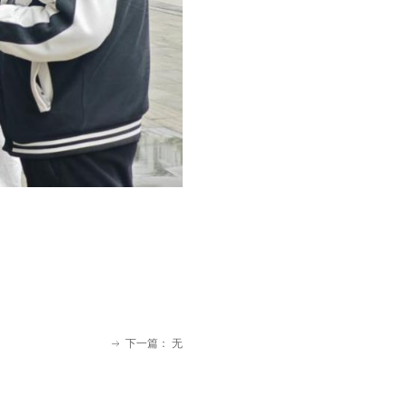
下一篇：
无
ꁹ