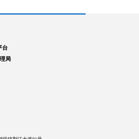
平台
理局