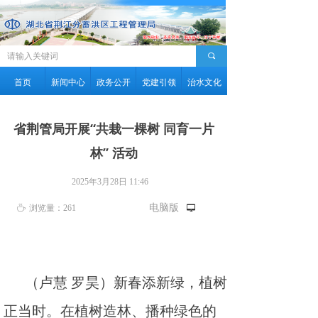
끠
首页
新闻中心
政务公开
党建引领
治水文化
省荆管局开展“共栽一棵树 同育一片
林” 活动
2025年3月28日
11:46
电脑版
ꄘ
浏览量：
261
넡
（卢慧 罗昊）新春添新绿，植树
正当时。在植树造林、播种绿色的