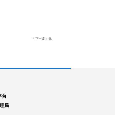
下一篇：
无
ꁹ
平台
理局