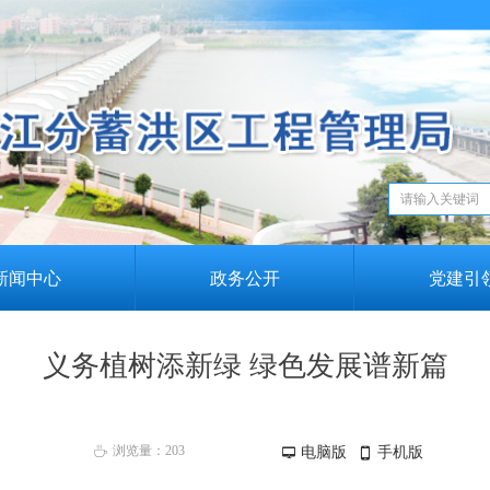
新闻中心
政务公开
党建引
义务植树添新绿 绿色发展谱新篇
浏览量：
203
电脑版
手机版
ꄘ
넡
넓