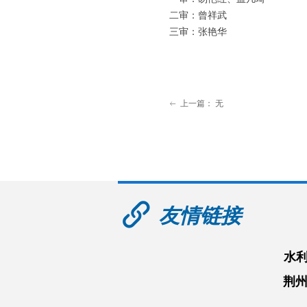
二审：曾祥武
三审：张艳华
上一篇：
无
ꂃ
友情链接
水
荆