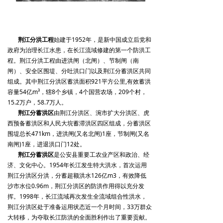
荆江分洪工程
始建于1952年，是新中国成立后党和
政府为治理长江水患，在长江流域修建的第一个防洪工
程。荆江分洪工程由进洪闸（北闸）、节制闸（南
闸）、安全区围堤、分吐洪口门以及荆江分蓄洪区共同
组成。其中荆江分洪区蓄洪面积921平方公里,有效蓄洪
容量54亿m³，辖8个乡镇，4个国营农场，209个村，
15.2万户，58.7万人。
荆江分蓄洪区
由荆江分洪区、涴市扩大分洪区、虎
西预备蓄洪区和人民大垸蓄滞洪区四区组成，分蓄洪区
围堤总长471km，进洪闸(又名北闸)1座，节制闸(又名
南闸)1座，进退洪口门12处。
荆江分蓄洪区
是公安县重要工农业产区和政治、经
济、文化中心。1954年长江发生特大洪水，首次运用
荆江分洪区分洪，分蓄超额洪水126亿m3，有效降低
沙市水位0.96m，荆江分洪区的防洪作用得以充分发
挥。1998年，长江流域再次发生全流域组合性洪水，
荆江分洪区处于准备运用状态近一个月时间，33万群众
大转移，为夺取长江防洪的全面胜利作出了重要贡献。